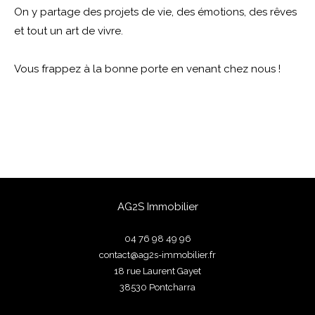
FILTRER PAR
On y partage des projets de vie, des émotions, des rêves
et tout un art de vivre.
Coups De Coeur
Exclusivités
Nouveautés
Vous frappez à la bonne porte en venant chez nous !
RECHERCHER
AG2S Immobilier
04 76 98 49 96
contact@ag2s-immobilier.fr
18 rue Laurent Gayet
38530
pontcharra