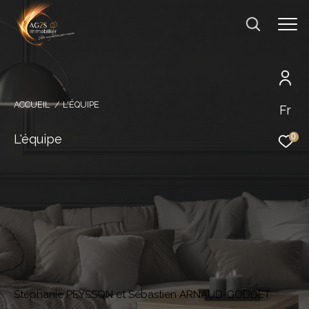
ACCUEIL
L'ÉQUIPE
Fr
Effectuer une recherche
et trouver le bien qui correspond à vos
L'équipe
0
critères
Type d'offre
Acheter
Type de bien
Type de bien
Budget
Stéphanie PEYSSON et Sébastien ARNAUD-GODDET