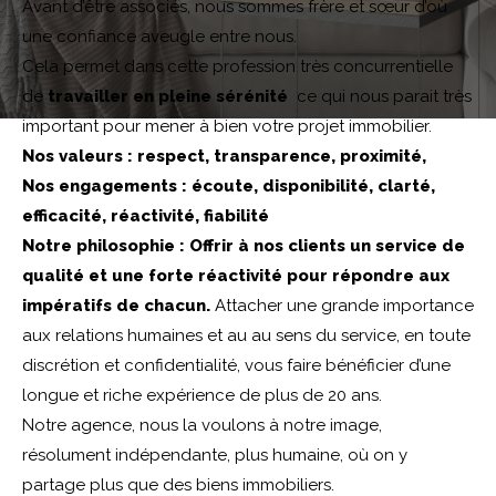
Avant d’être associés, nous sommes frère et sœur d’où
une confiance aveugle entre nous.
Pièces
Cela permet dans cette profession très concurrentielle
de
travailler en pleine sérénité
ce qui nous parait très
1
2
3
4
5
important pour mener à bien votre projet immobilier.
Localisation
Nos valeurs : respect, transparence, proximité,
Nos engagements : écoute, disponibilité, clarté,
efficacité, réactivité, fiabilité
Notre philosophie : Offrir à nos clients un service de
Surface
qualité et une forte réactivité pour répondre aux
impératifs de chacun.
Attacher une grande importance
aux relations humaines et au au sens du service, en toute
CRITÈRES
discrétion et confidentialité, vous faire bénéficier d’une
SUPPLÉMENTAIRES
longue et riche expérience de plus de 20 ans.
Notre agence, nous la voulons à notre image,
résolument indépendante, plus humaine, où on y
Parking
Terrasse
Piscine
partage plus que des biens immobiliers.