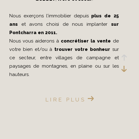
Nous exerçons l'immobilier depuis
plus de 25
ans
et avons choisi de nous implanter
sur
Pontcharra en 2011.
Nous vous aiderons à
concrétiser la vente
de
votre bien et/ou à
trouver votre bonheur
sur
ce secteur, entre villages de campagne et
paysages de montagnes, en plaine ou sur les
hauteurs.
La
situation géographique stratégique de
LIRE PLUS
Pontcharra
a été une évidence pour
rayonner
dans le grésivaudan et sur la combe de
Savoie
et ainsi apporter une vraie valeur ajoutée
aux VENDEURS et ACQUEREURS qui nous font
CONFIANCE.