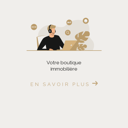
Pièces
1
2
3
4
5
Localisation
votre boutique
Surface
immobilière
EN SAVOIR PLUS
CRITÈRES
SUPPLÉMENTAIRES
Parking
Terrasse
Piscine