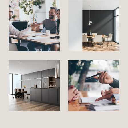
Ce secteur offre un paysage immobilier large et
varié, avec un choix de
maisons
traditionnelles, villas jumelées en
lotissements ou pavillonnaires
, mais aussi des
appartements
, des
granges rénovées ou à
rénover,
des
terrains constructibles etc..
Vous
l'aurez compris, le Grésivaudan et la Combe de
Savoie sont remplis de petites pépites.