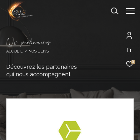
N
o
p
a
t
e
n
a
i
e
Fr
ACCUEIL
NOS LIENS
0
Découvrez les partenaires
qui nous accompagnent