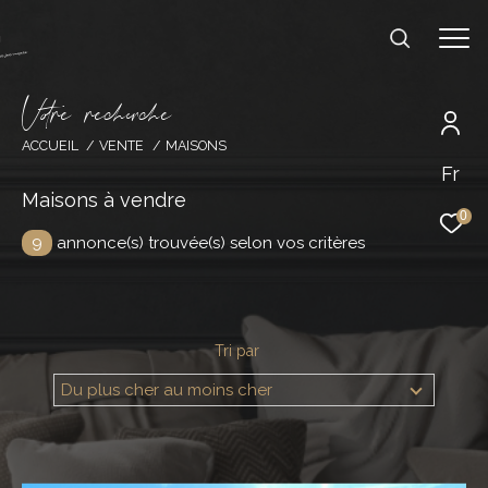
V
o
r
e
r
e
c
e
c
e
ACCUEIL
VENTE
MAISONS
Fr
Effectuer une recherche
Maisons à vendre
et trouver le bien qui correspond à vos
0
critères
9
annonce(s) trouvée(s) selon vos critères
Type d'offre
Acheter
Tri par
Type de bien
Du plus cher au moins cher
Type de bien
Budget