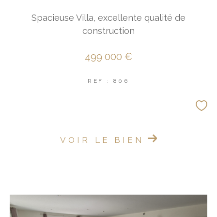
FILTRER PAR
Spacieuse Villa, excellente qualité de
construction
Coups De Coeur
Exclusivités
Nouveautés
499 000 €
RECHERCHER
REF : 806
VOIR LE BIEN