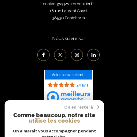
contact@ag2s-immobilier.fr
18 rue Laurent Gayet
38530
pontcharra
Nous suivre sur
Voir nos avis clients
24 avis
On en reste là
Comme beaucoup, notre site
Adhérents
utilise les cookies
On aimerait vous accompagner pendant
votre visite.