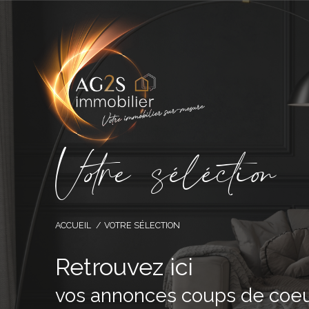
V
o
r
e
s
é
l
é
c
t
i
o
ACCUEIL
VOTRE SÉLECTION
Retrouvez ici
vos annonces coups de coeu