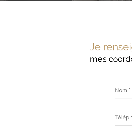
Je rense
mes coord
Nom
*
Télép