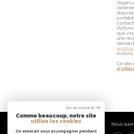
l'Agenc
destinée
disposez
portabi
contacta
d’inform
que vos 
une récl
démarcha
ww.bloct
invitons
Ce site
d'utilis
On en reste là
Comme beaucoup, notre site
utilise les cookies
AG2S Immobilier
Nous suivr
On aimerait vous accompagner pendant