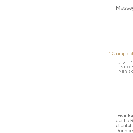
Mess
*
* Champ obl
J'AI
INFO
PERS
Les info
par La B
clientè
Données 