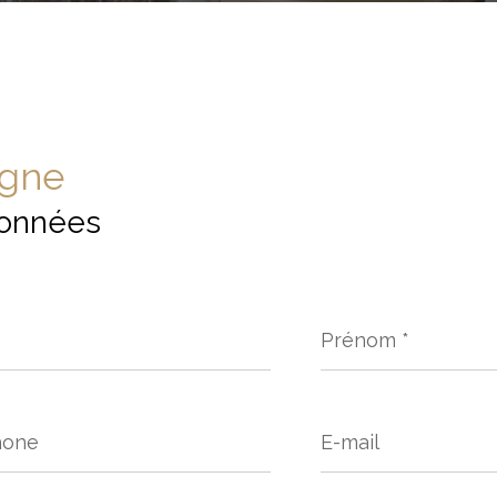
igne
onnées
Prénom
*
hone
E-
mail