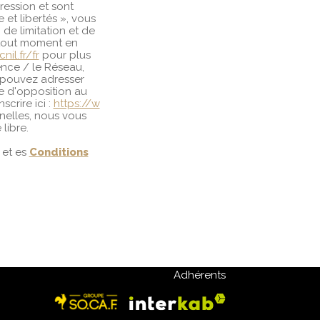
ession et sont
et libertés », vous
 de limitation et de
 tout moment en
cnil.fr/fr
pour plus
ence / le Réseau,
s pouvez adresser
te d'opposition au
crire ici :
https://w
nelles, nous vous
libre.
et es
Conditions
Adhérents