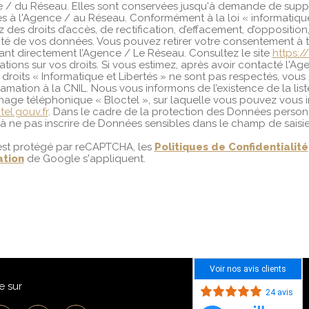
e / du Réseau. Elles sont conservées jusqu'à demande de suppr
s à l'Agence / au Réseau. Conformément à la loi « informatique 
 des droits d’accès, de rectification, d’effacement, d’opposition,
lité de vos données. Vous pouvez retirer votre consentement à
nt directement l’Agence / Le Réseau. Consultez le site
https://
ations sur vos droits. Si vous estimez, après avoir contacté l'Ag
droits « Informatique et Libertés » ne sont pas respectés, vou
amation à la CNIL. Nous vous informons de l’existence de la lis
ge téléphonique « Bloctel », sur laquelle vous pouvez vous ins
el.gouv.fr
. Dans le cadre de la protection des Données person
 à ne pas inscrire de Données sensibles dans le champ de saisie 
 est protégé par reCAPTCHA, les
Politiques de Confidentialité
ation
de Google s'appliquent.
Voir nos avis clients
e sur
24 avis