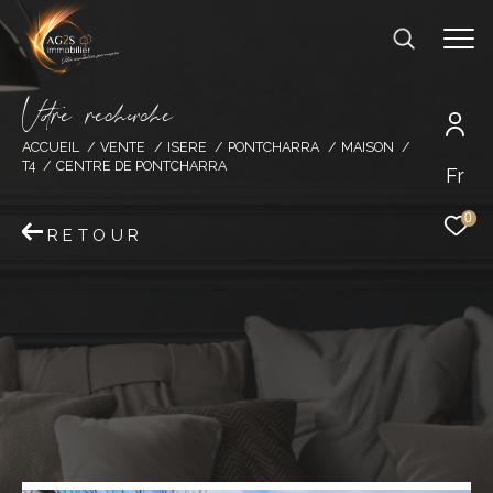
V
o
r
e
r
e
c
e
c
e
ACCUEIL
VENTE
ISERE
PONTCHARRA
MAISON
T4
CENTRE DE PONTCHARRA
Fr
0
RETOUR