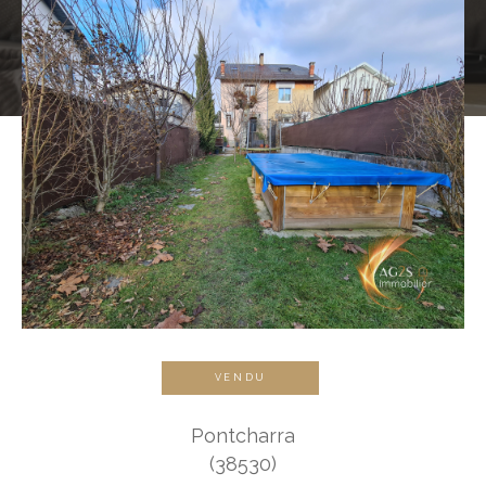
VENDU
Pontcharra
(38530)