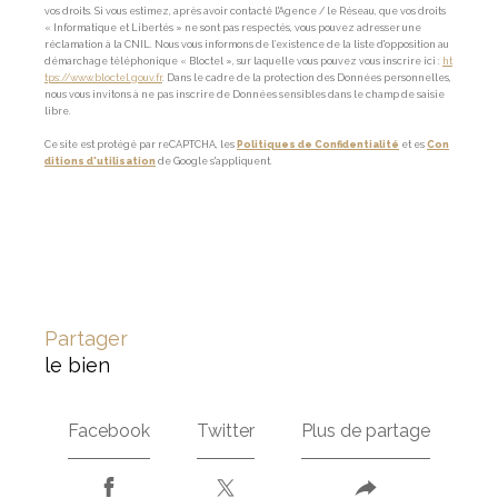
vos droits. Si vous estimez, après avoir contacté l'Agence / le Réseau, que vos droits
« Informatique et Libertés » ne sont pas respectés, vous pouvez adresser une
réclamation à la CNIL. Nous vous informons de l’existence de la liste d'opposition au
démarchage téléphonique « Bloctel », sur laquelle vous pouvez vous inscrire ici :
ht
tps://www.bloctel.gouv.fr
. Dans le cadre de la protection des Données personnelles,
nous vous invitons à ne pas inscrire de Données sensibles dans le champ de saisie
libre.
Ce site est protégé par reCAPTCHA, les
Politiques de Confidentialité
et es
Con
ditions d'utilisation
de Google s'appliquent.
partager
le bien
Facebook
Twitter
Plus de partage