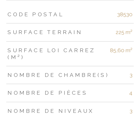
TRAD_ZEPHYR_Caracteristique
TRAD_ZEPHYR_Valeurs
CODE POSTAL
38530
SURFACE TERRAIN
225 m²
SURFACE LOI CARREZ
85,60 m²
(M²)
NOMBRE DE CHAMBRE(S)
3
NOMBRE DE PIÈCES
4
NOMBRE DE NIVEAUX
3