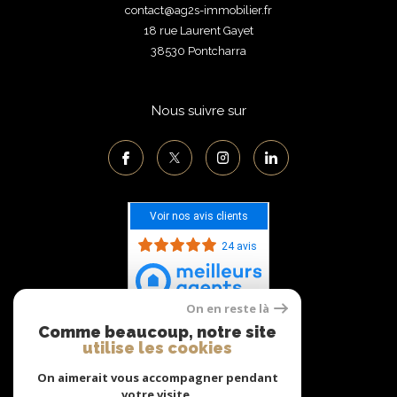
contact@ag2s-immobilier.fr
18 rue Laurent Gayet
38530
pontcharra
Nous suivre sur
Voir nos avis clients
24 avis
On en reste là
Comme beaucoup, notre site
Adhérents
utilise les cookies
On aimerait vous accompagner pendant
votre visite.