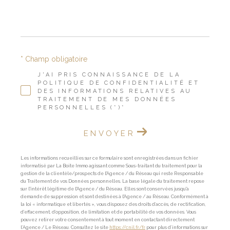
* Champ obligatoire
J'AI PRIS CONNAISSANCE DE LA
POLITIQUE DE CONFIDENTIALITÉ ET
DES INFORMATIONS RELATIVES AU
TRAITEMENT DE MES DONNÉES
PERSONNELLES (*)*
ENVOYER
Les informations recueillies sur ce formulaire sont enregistrées dans un fichier
informatisé par La Boite Immo agissant comme Sous-traitant du traitement pour la
gestion de la clientèle/prospects de l'Agence / du Réseau qui reste Responsable
du Traitement de vos Données personnelles. La base légale du traitement repose
sur l'intérêt légitime de l'Agence / du Réseau. Elles sont conservées jusqu'à
demande de suppression et sont destinées à l'Agence / au Réseau. Conformément à
la loi « informatique et libertés », vous disposez des droits d’accès, de rectification,
d’effacement, d’opposition, de limitation et de portabilité de vos données. Vous
pouvez retirer votre consentement à tout moment en contactant directement
l’Agence / Le Réseau. Consultez le site
https://cnil.fr/fr
pour plus d’informations sur