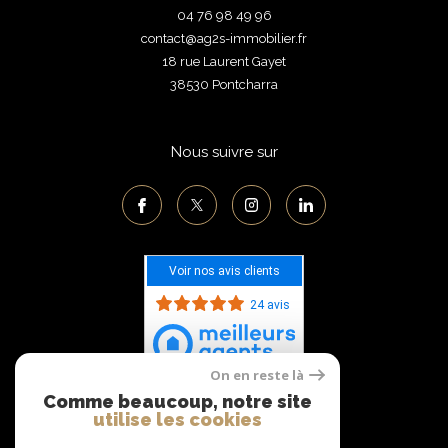
04 76 98 49 96
contact@ag2s-immobilier.fr
18 rue Laurent Gayet
38530
pontcharra
Nous suivre sur
Voir nos avis clients
24 avis
On en reste là
Comme beaucoup, notre site
Adhérents
utilise les cookies