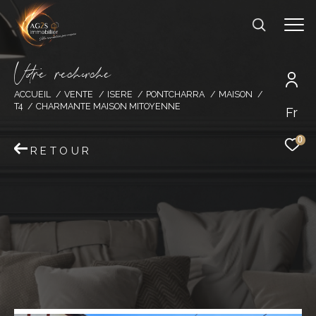
V
o
r
e
r
e
c
e
c
e
ACCUEIL
VENTE
ISERE
PONTCHARRA
MAISON
T4
CHARMANTE MAISON MITOYENNE
Fr
0
RETOUR