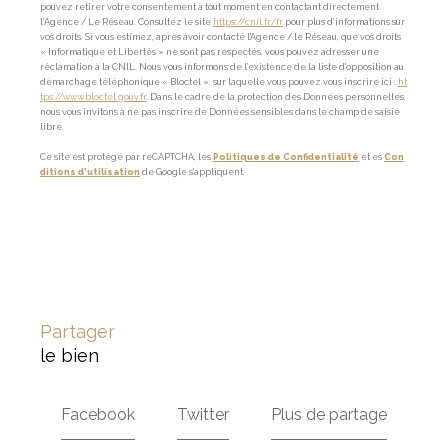
pouvez retirer votre consentement à tout moment en contactant directement
l’Agence / Le Réseau. Consultez le site
https://cnil.fr/fr
pour plus d’informations sur
vos droits. Si vous estimez, après avoir contacté l'Agence / le Réseau, que vos droits
« Informatique et Libertés » ne sont pas respectés, vous pouvez adresser une
réclamation à la CNIL. Nous vous informons de l’existence de la liste d'opposition au
démarchage téléphonique « Bloctel », sur laquelle vous pouvez vous inscrire ici :
ht
tps://www.bloctel.gouv.fr
. Dans le cadre de la protection des Données personnelles,
nous vous invitons à ne pas inscrire de Données sensibles dans le champ de saisie
libre.
Ce site est protégé par reCAPTCHA, les
Politiques de Confidentialité
et es
Con
ditions d'utilisation
de Google s'appliquent.
partager
le bien
Facebook
Twitter
Plus de partage