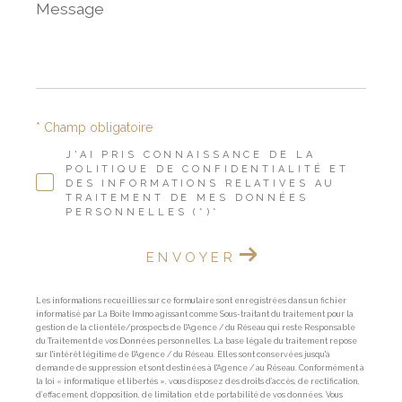
Message
*
* Champ obligatoire
J'AI PRIS CONNAISSANCE DE LA
POLITIQUE DE CONFIDENTIALITÉ ET
DES INFORMATIONS RELATIVES AU
TRAITEMENT DE MES DONNÉES
PERSONNELLES (*)*
ENVOYER
Les informations recueillies sur ce formulaire sont enregistrées dans un fichier
informatisé par La Boite Immo agissant comme Sous-traitant du traitement pour la
gestion de la clientèle/prospects de l'Agence / du Réseau qui reste Responsable
du Traitement de vos Données personnelles. La base légale du traitement repose
sur l'intérêt légitime de l'Agence / du Réseau. Elles sont conservées jusqu'à
demande de suppression et sont destinées à l'Agence / au Réseau. Conformément à
la loi « informatique et libertés », vous disposez des droits d’accès, de rectification,
d’effacement, d’opposition, de limitation et de portabilité de vos données. Vous