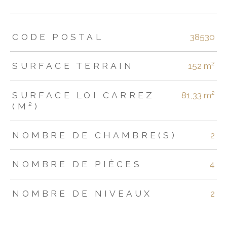
TRAD_ZEPHYR_Caracteristique
TRAD_ZEPHYR_Valeurs
CODE POSTAL
38530
SURFACE TERRAIN
152 m²
SURFACE LOI CARREZ
81,33 m²
(M²)
NOMBRE DE CHAMBRE(S)
2
NOMBRE DE PIÈCES
4
NOMBRE DE NIVEAUX
2