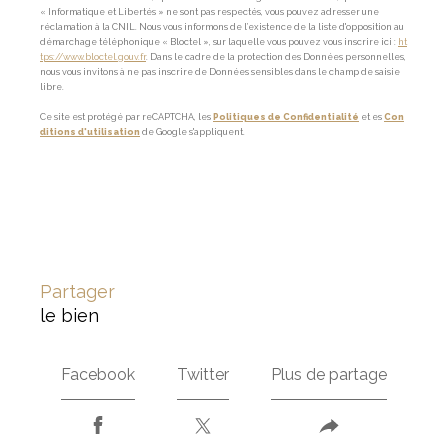
« Informatique et Libertés » ne sont pas respectés, vous pouvez adresser une
réclamation à la CNIL. Nous vous informons de l’existence de la liste d'opposition au
démarchage téléphonique « Bloctel », sur laquelle vous pouvez vous inscrire ici :
ht
tps://www.bloctel.gouv.fr
. Dans le cadre de la protection des Données personnelles,
nous vous invitons à ne pas inscrire de Données sensibles dans le champ de saisie
libre.
Ce site est protégé par reCAPTCHA, les
Politiques de Confidentialité
et es
Con
ditions d'utilisation
de Google s'appliquent.
partager
le bien
Facebook
Twitter
Plus de partage