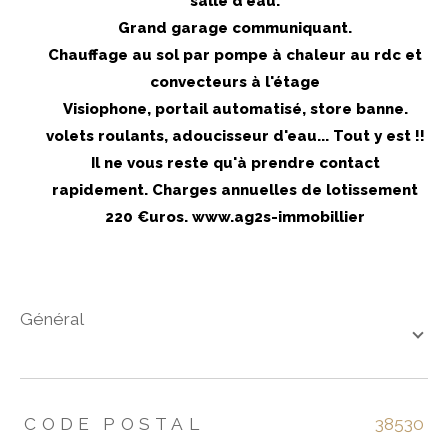
salle d'eau.
Grand garage communiquant.
Chauffage au sol par pompe à chaleur au rdc et
convecteurs à l'étage
Visiophone, portail automatisé, store banne.
volets roulants, adoucisseur d'eau... Tout y est !!
Il ne vous reste qu'à prendre contact
rapidement. Charges annuelles de lotissement
220 €uros. www.ag2s-immobillier
général
TRAD_ZEPHYR_Caracteristique
TRAD_ZEPHYR_Valeurs
CODE POSTAL
38530