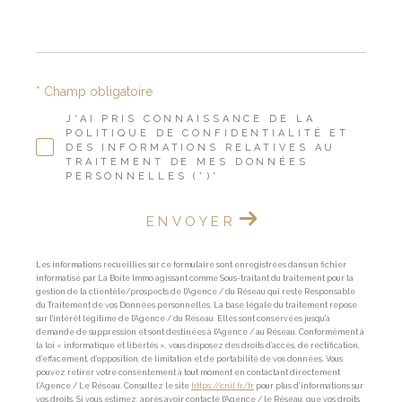
* Champ obligatoire
J'AI PRIS CONNAISSANCE DE LA
POLITIQUE DE CONFIDENTIALITÉ ET
DES INFORMATIONS RELATIVES AU
TRAITEMENT DE MES DONNÉES
PERSONNELLES (*)*
ENVOYER
Les informations recueillies sur ce formulaire sont enregistrées dans un fichier
informatisé par La Boite Immo agissant comme Sous-traitant du traitement pour la
gestion de la clientèle/prospects de l'Agence / du Réseau qui reste Responsable
du Traitement de vos Données personnelles. La base légale du traitement repose
sur l'intérêt légitime de l'Agence / du Réseau. Elles sont conservées jusqu'à
demande de suppression et sont destinées à l'Agence / au Réseau. Conformément à
la loi « informatique et libertés », vous disposez des droits d’accès, de rectification,
d’effacement, d’opposition, de limitation et de portabilité de vos données. Vous
pouvez retirer votre consentement à tout moment en contactant directement
l’Agence / Le Réseau. Consultez le site
https://cnil.fr/fr
pour plus d’informations sur
vos droits. Si vous estimez, après avoir contacté l'Agence / le Réseau, que vos droits