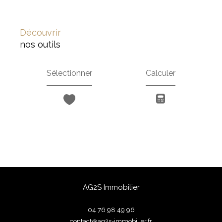
découvrir
nos outils
Sélectionner
Calculer
AG2S Immobilier
04 76 98 49 96
contact@ag2s-immobilier.fr