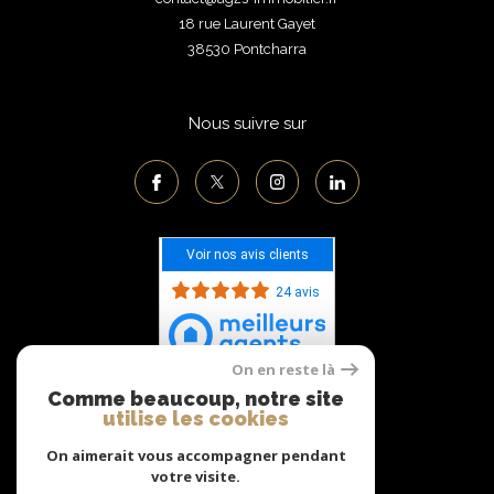
18 rue Laurent Gayet
38530
pontcharra
Nous suivre sur
Voir nos avis clients
24 avis
On en reste là
Comme beaucoup, notre site
Adhérents
utilise les cookies
On aimerait vous accompagner pendant
votre visite.