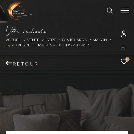
V
o
r
e
r
e
c
e
c
e
ACCUEIL
VENTE
ISERE
PONTCHARRA
MAISON
T5
TRES BELLE MAISON AUX JOLIS VOLUMES
Fr
0
RETOUR