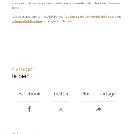
nous vous invitons à ne pas inscrire de Données sensibles dans le champ de saisie
libre.
Ce site est protégé par reCAPTCHA, les
Politiques de Confidentialité
et es
Con
ditions d'utilisation
de Google s'appliquent.
partager
le bien
Facebook
Twitter
Plus de partage