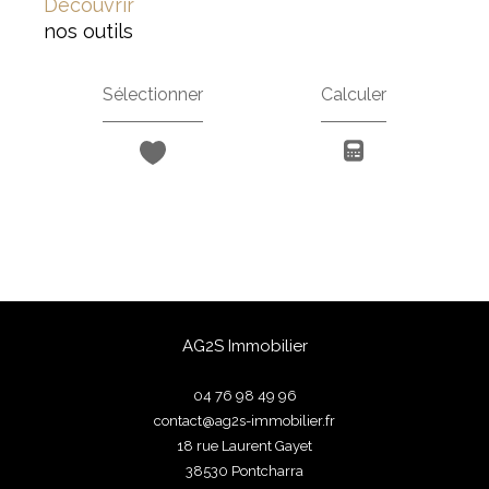
découvrir
nos outils
Sélectionner
Calculer
AG2S Immobilier
04 76 98 49 96
contact@ag2s-immobilier.fr
18 rue Laurent Gayet
38530
pontcharra