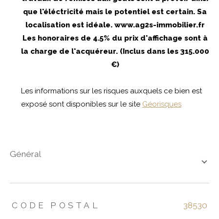
que l'éléctricité mais le potentiel est certain. Sa
localisation est idéale. www.ag2s-immobilier.fr
Les honoraires de 4.5% du prix d'affichage sont à
la charge de l'acquéreur. (Inclus dans les 315.000
€)
Les informations sur les risques auxquels ce bien est
exposé sont disponibles sur le site
Géorisques
général
TRAD_ZEPHYR_Caracteristique
TRAD_ZEPHYR_Valeurs
CODE POSTAL
38530