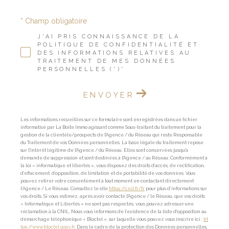
* Champ obligatoire
J'AI PRIS CONNAISSANCE DE LA
POLITIQUE DE CONFIDENTIALITÉ ET
DES INFORMATIONS RELATIVES AU
TRAITEMENT DE MES DONNÉES
PERSONNELLES (*)*
ENVOYER
Les informations recueillies sur ce formulaire sont enregistrées dans un fichier
informatisé par La Boite Immo agissant comme Sous-traitant du traitement pour la
gestion de la clientèle/prospects de l'Agence / du Réseau qui reste Responsable
du Traitement de vos Données personnelles. La base légale du traitement repose
sur l'intérêt légitime de l'Agence / du Réseau. Elles sont conservées jusqu'à
demande de suppression et sont destinées à l'Agence / au Réseau. Conformément à
la loi « informatique et libertés », vous disposez des droits d’accès, de rectification,
d’effacement, d’opposition, de limitation et de portabilité de vos données. Vous
pouvez retirer votre consentement à tout moment en contactant directement
l’Agence / Le Réseau. Consultez le site
https://cnil.fr/fr
pour plus d’informations sur
vos droits. Si vous estimez, après avoir contacté l'Agence / le Réseau, que vos droits
« Informatique et Libertés » ne sont pas respectés, vous pouvez adresser une
réclamation à la CNIL. Nous vous informons de l’existence de la liste d'opposition au
démarchage téléphonique « Bloctel », sur laquelle vous pouvez vous inscrire ici :
ht
tps://www.bloctel.gouv.fr
. Dans le cadre de la protection des Données personnelles,