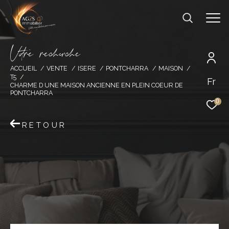
V
o
r
e
r
e
c
e
c
e
ACCUEIL
VENTE
ISERE
PONTCHARRA
MAISON
T5
Fr
CHARME D UNE MAISON ANCIENNE EN PLEIN COEUR DE
PONTCHARRA
0
RETOUR