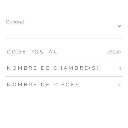
général
TRAD_ZEPHYR_Caracteristique
TRAD_ZEPHYR_Valeurs
CODE POSTAL
38530
NOMBRE DE CHAMBRE(S)
3
NOMBRE DE PIÈCES
4