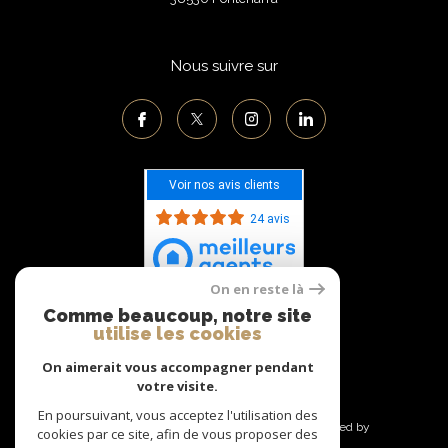
Nous suivre sur
Voir nos avis clients
24 avis
On en reste là
Comme beaucoup, notre site
Adhérents
utilise les cookies
On aimerait vous accompagner pendant
votre visite.
En poursuivant, vous acceptez l'utilisation des
© 2026 | Tous droits réservés | Traduction powered by
cookies par ce site, afin de vous proposer des
Google |