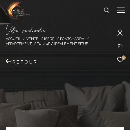
V
o
r
e
r
e
c
e
c
e
ACCUEIL
VENTE
ISERE
PONTCHARRA
APPARTEMENT
T4
4P C IDEALEMENT SITUE
Fr
0
RETOUR