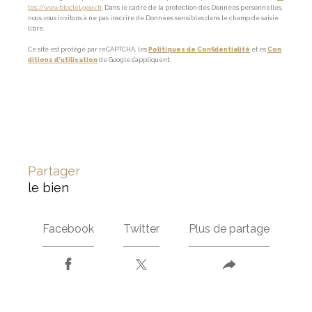
tps://www.bloctel.gouv.fr
. Dans le cadre de la protection des Données personnelles,
nous vous invitons à ne pas inscrire de Données sensibles dans le champ de saisie
libre.
Ce site est protégé par reCAPTCHA, les
Politiques de Confidentialité
et es
Con
ditions d'utilisation
de Google s'appliquent.
partager
le bien
Facebook
Twitter
Plus de partage