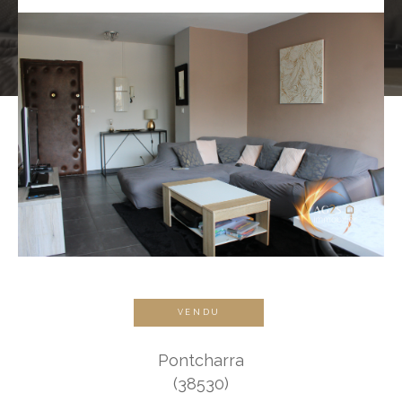
VENDU
Pontcharra
(38530)