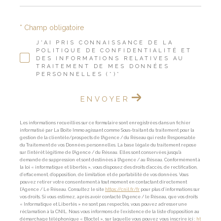
* Champ obligatoire
J'AI PRIS CONNAISSANCE DE LA
POLITIQUE DE CONFIDENTIALITÉ ET
DES INFORMATIONS RELATIVES AU
TRAITEMENT DE MES DONNÉES
PERSONNELLES (*)*
ENVOYER
Les informations recueillies sur ce formulaire sont enregistrées dans un fichier
informatisé par La Boite Immo agissant comme Sous-traitant du traitement pour la
gestion de la clientèle/prospects de l'Agence / du Réseau qui reste Responsable
du Traitement de vos Données personnelles. La base légale du traitement repose
sur l'intérêt légitime de l'Agence / du Réseau. Elles sont conservées jusqu'à
demande de suppression et sont destinées à l'Agence / au Réseau. Conformément à
la loi « informatique et libertés », vous disposez des droits d’accès, de rectification,
d’effacement, d’opposition, de limitation et de portabilité de vos données. Vous
pouvez retirer votre consentement à tout moment en contactant directement
l’Agence / Le Réseau. Consultez le site
https://cnil.fr/fr
pour plus d’informations sur
vos droits. Si vous estimez, après avoir contacté l'Agence / le Réseau, que vos droits
« Informatique et Libertés » ne sont pas respectés, vous pouvez adresser une
réclamation à la CNIL. Nous vous informons de l’existence de la liste d'opposition au
démarchage téléphonique « Bloctel », sur laquelle vous pouvez vous inscrire ici :
ht