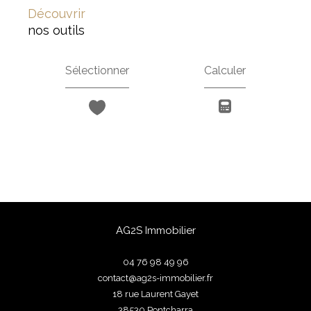
découvrir
nos outils
Sélectionner
Calculer
AG2S Immobilier
04 76 98 49 96
contact@ag2s-immobilier.fr
18 rue Laurent Gayet
38530
pontcharra