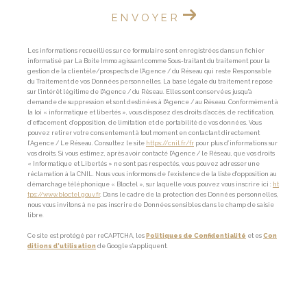
ENVOYER
Les informations recueillies sur ce formulaire sont enregistrées dans un fichier
informatisé par La Boite Immo agissant comme Sous-traitant du traitement pour la
gestion de la clientèle/prospects de l'Agence / du Réseau qui reste Responsable
du Traitement de vos Données personnelles. La base légale du traitement repose
sur l'intérêt légitime de l'Agence / du Réseau. Elles sont conservées jusqu'à
demande de suppression et sont destinées à l'Agence / au Réseau. Conformément à
la loi « informatique et libertés », vous disposez des droits d’accès, de rectification,
d’effacement, d’opposition, de limitation et de portabilité de vos données. Vous
pouvez retirer votre consentement à tout moment en contactant directement
l’Agence / Le Réseau. Consultez le site
https://cnil.fr/fr
pour plus d’informations sur
vos droits. Si vous estimez, après avoir contacté l'Agence / le Réseau, que vos droits
« Informatique et Libertés » ne sont pas respectés, vous pouvez adresser une
réclamation à la CNIL. Nous vous informons de l’existence de la liste d'opposition au
démarchage téléphonique « Bloctel », sur laquelle vous pouvez vous inscrire ici :
ht
tps://www.bloctel.gouv.fr
. Dans le cadre de la protection des Données personnelles,
nous vous invitons à ne pas inscrire de Données sensibles dans le champ de saisie
libre.
Ce site est protégé par reCAPTCHA, les
Politiques de Confidentialité
et es
Con
ditions d'utilisation
de Google s'appliquent.