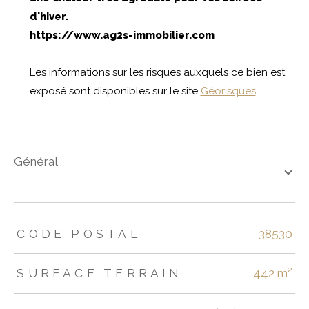
d'hiver.
https://www.ag2s-immobilier.com
Les informations sur les risques auxquels ce bien est
exposé sont disponibles sur le site
Géorisques
général
TRAD_ZEPHYR_Caracteristique
TRAD_ZEPHYR_Valeurs
CODE POSTAL
38530
SURFACE TERRAIN
442 m²