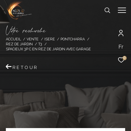
V
o
r
e
r
e
c
e
c
e
ACCUEIL
VENTE
ISERE
PONTCHARRA
REZ DE JARDIN
T3
Fr
SPACIEUX 3P C EN REZ DE JARDIN AVEC GARAGE
0
RETOUR