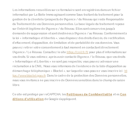
Les informations recueillies sur ce formulaire sont enregistrées dans un fichier
informatisé par La Boite Immo agissant comme Sous-traitant du traitement pour la
gestion de la clientèle/prospects de l'Agence / du Réseau qui reste Responsable
du Traitement de vos Données personnelles. La base légale du traitement repose
sur l'intérêt légitime de l'Agence / du Réseau. Elles sont conservées jusqu'à
demande de suppression et sont destinées à l'Agence / au Réseau. Conformément à
la loi « informatique et libertés », vous disposez des droits d’accès, de rectification,
d’effacement, d’opposition, de limitation et de portabilité de vos données. Vous
pouvez retirer votre consentement à tout moment en contactant directement
l’Agence / Le Réseau. Consultez le site
https://cnil.fr/fr
pour plus d’informations sur
vos droits. Si vous estimez, après avoir contacté l'Agence / le Réseau, que vos droits
« Informatique et Libertés » ne sont pas respectés, vous pouvez adresser une
réclamation à la CNIL. Nous vous informons de l’existence de la liste d'opposition au
démarchage téléphonique « Bloctel », sur laquelle vous pouvez vous inscrire ici :
ht
tps://www.bloctel.gouv.fr
. Dans le cadre de la protection des Données personnelles,
nous vous invitons à ne pas inscrire de Données sensibles dans le champ de saisie
libre.
Ce site est protégé par reCAPTCHA, les
Politiques de Confidentialité
et es
Con
ditions d'utilisation
de Google s'appliquent.