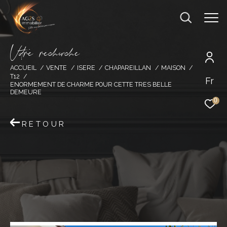
V
o
r
e
r
e
c
e
c
e
ACCUEIL
VENTE
ISERE
CHAPAREILLAN
MAISON
T12
Fr
ENORMEMENT DE CHARME POUR CETTE TRES BELLE
DEMEURE
0
RETOUR