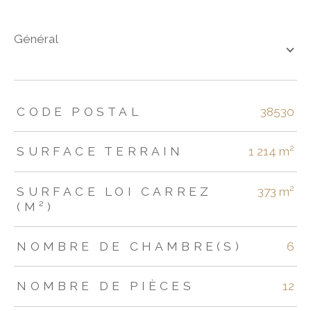
général
TRAD_ZEPHYR_Caracteristique
TRAD_ZEPHYR_Valeurs
CODE POSTAL
38530
SURFACE TERRAIN
1 214 m²
SURFACE LOI CARREZ
373 m²
(M²)
NOMBRE DE CHAMBRE(S)
6
NOMBRE DE PIÈCES
12