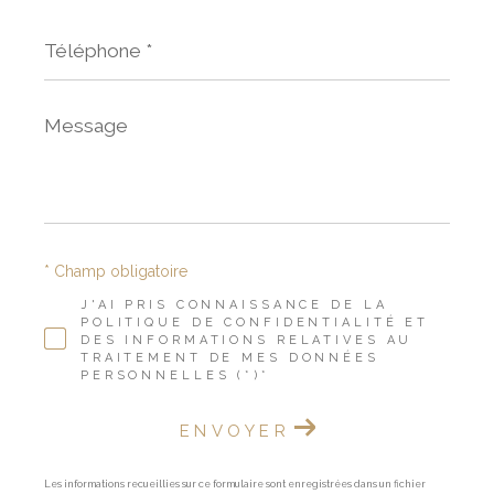
Téléphone
*
Message
*
* Champ obligatoire
J'AI PRIS CONNAISSANCE DE LA
POLITIQUE DE CONFIDENTIALITÉ ET
DES INFORMATIONS RELATIVES AU
TRAITEMENT DE MES DONNÉES
PERSONNELLES (*)*
ENVOYER
Les informations recueillies sur ce formulaire sont enregistrées dans un fichier