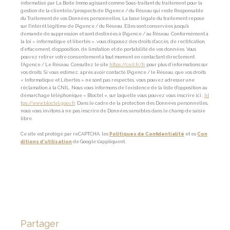
informatisé par La Boite Immo agissant comme Sous-traitant du traitement pour la
gestion de la clientèle/prospects de l'Agence / du Réseau qui reste Responsable
du Traitement de vos Données personnelles. La base légale du traitement repose
sur l'intérêt légitime de l'Agence / du Réseau. Elles sont conservées jusqu'à
demande de suppression et sont destinées à l'Agence / au Réseau. Conformément à
la loi « informatique et libertés », vous disposez des droits d’accès, de rectification,
d’effacement, d’opposition, de limitation et de portabilité de vos données. Vous
pouvez retirer votre consentement à tout moment en contactant directement
l’Agence / Le Réseau. Consultez le site
https://cnil.fr/fr
pour plus d’informations sur
vos droits. Si vous estimez, après avoir contacté l'Agence / le Réseau, que vos droits
« Informatique et Libertés » ne sont pas respectés, vous pouvez adresser une
réclamation à la CNIL. Nous vous informons de l’existence de la liste d'opposition au
démarchage téléphonique « Bloctel », sur laquelle vous pouvez vous inscrire ici :
ht
tps://www.bloctel.gouv.fr
. Dans le cadre de la protection des Données personnelles,
nous vous invitons à ne pas inscrire de Données sensibles dans le champ de saisie
libre.
Ce site est protégé par reCAPTCHA, les
Politiques de Confidentialité
et es
Con
ditions d'utilisation
de Google s'appliquent.
partager