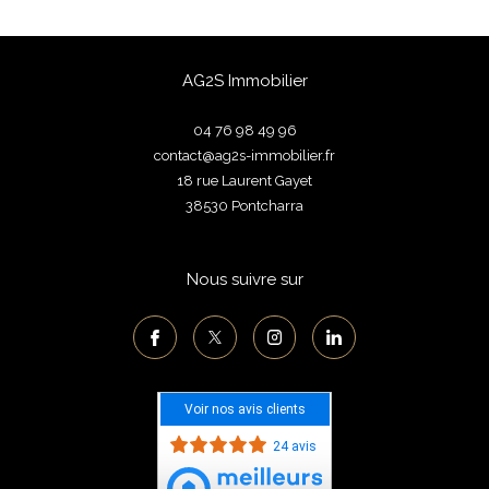
AG2S Immobilier
04 76 98 49 96
contact@ag2s-immobilier.fr
18 rue Laurent Gayet
38530
pontcharra
Nous suivre sur
Voir nos avis clients
24 avis