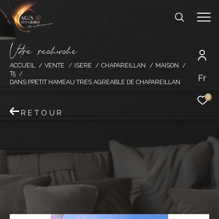
V
o
r
e
r
e
c
e
c
e
ACCUEIL
VENTE
ISERE
CHAPAREILLAN
MAISON
T5
Fr
DANS PPETIT HAMEAU TRES AGREABLE DE CHAPAREILLAN
0
RETOUR