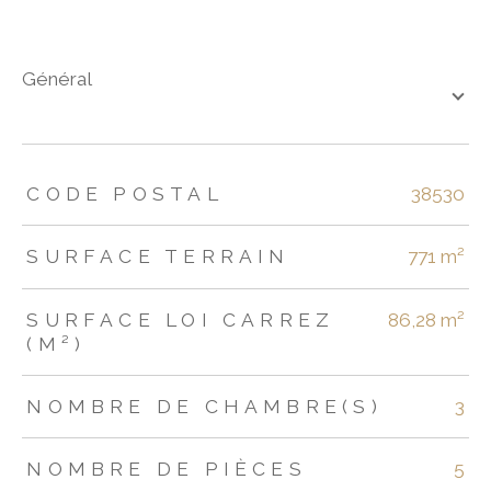
général
TRAD_ZEPHYR_Caracteristique
TRAD_ZEPHYR_Valeurs
CODE POSTAL
38530
SURFACE TERRAIN
771 m²
SURFACE LOI CARREZ
86,28 m²
(M²)
NOMBRE DE CHAMBRE(S)
3
NOMBRE DE PIÈCES
5