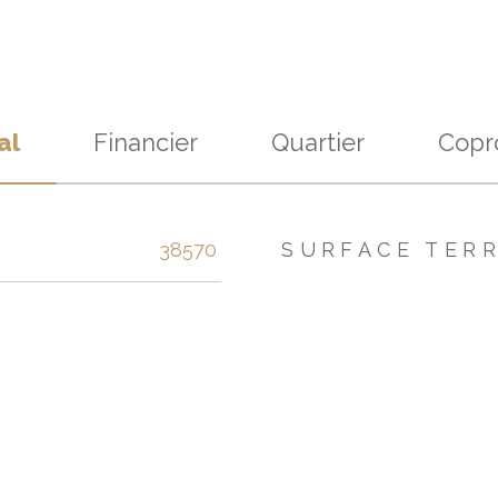
al
Financier
Quartier
Copr
s
38570
SURFACE TER