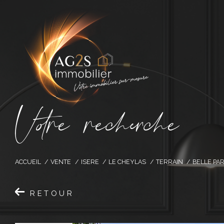
V
o
r
e
r
e
c
e
c
e
ACCUEIL
VENTE
ISERE
LE CHEYLAS
TERRAIN
BELLE PA
RETOUR