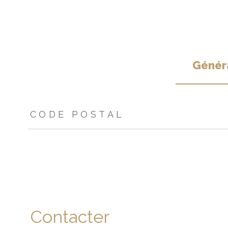
Génér
TRAD_ZEPHYR_Caracteristique
TRAD_ZEPHYR_Valeur
CODE POSTAL
Contacter