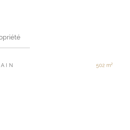
opriété
RAIN
502 m²