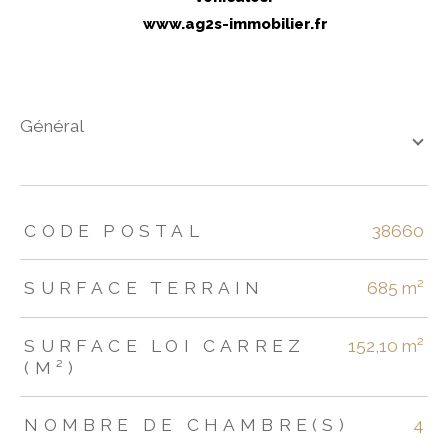
www.ag2s-immobilier.fr
général
TRAD_ZEPHYR_Caracteristique
TRAD_ZEPHYR_Valeurs
CODE POSTAL
38660
SURFACE TERRAIN
685 m²
SURFACE LOI CARREZ
152,10 m²
(M²)
NOMBRE DE CHAMBRE(S)
4