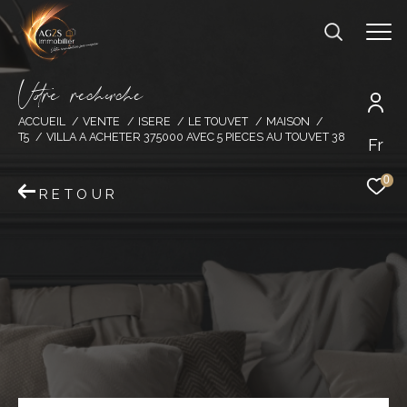
V
o
r
e
r
e
c
e
c
e
ACCUEIL
VENTE
ISERE
LE TOUVET
MAISON
T5
VILLA A ACHETER 375000 AVEC 5 PIECES AU TOUVET 38
Fr
0
RETOUR