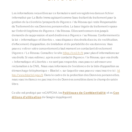
Les informations recueillies sur ce formulaire sont enregistrées dans un fichier
informatisé par La Boite Immo agissant comme Sous-traitant du traitement pour la
gestion de la clientèle/prospects de l'Agence / du Réseau qui reste Responsable
du Traitement de vos Données personnelles. La base légale du traitement repose
sur l'intérêt légitime de l'Agence / du Réseau. Elles sont conservées jusqu'à
demande de suppression et sont destinées à l'Agence / au Réseau. Conformément à
la loi « informatique et libertés », vous disposez des droits d’accès, de rectification,
d’effacement, d’opposition, de limitation et de portabilité de vos données. Vous
pouvez retirer votre consentement à tout moment en contactant directement
l’Agence / Le Réseau. Consultez le site
https://cnil.fr/fr
pour plus d’informations sur
vos droits. Si vous estimez, après avoir contacté l'Agence / le Réseau, que vos droits
« Informatique et Libertés » ne sont pas respectés, vous pouvez adresser une
réclamation à la CNIL. Nous vous informons de l’existence de la liste d'opposition au
démarchage téléphonique « Bloctel », sur laquelle vous pouvez vous inscrire ici :
ht
tps://www.bloctel.gouv.fr
. Dans le cadre de la protection des Données personnelles,
nous vous invitons à ne pas inscrire de Données sensibles dans le champ de saisie
libre.
Ce site est protégé par reCAPTCHA, les
Politiques de Confidentialité
et es
Con
ditions d'utilisation
de Google s'appliquent.