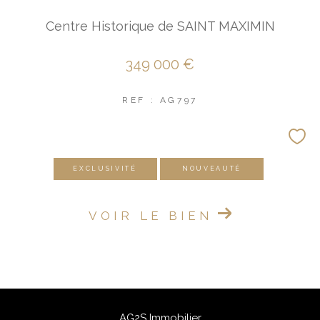
FILTRER PAR
Centre Historique de SAINT MAXIMIN
349 000 €
Coups De Coeur
Exclusivités
Nouveautés
REF : AG797
RECHERCHER
EXCLUSIVITÉ
NOUVEAUTÉ
VOIR LE BIEN
AG2S Immobilier