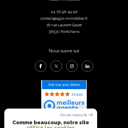
04 76 98 49 96
contact@ag2s-immobilier.fr
18 rue Laurent Gayet
38530
pontcharra
Nous suivre sur
Voir nos avis clients
24 avis
On en reste là
Comme beaucoup, notre site
Adhérents
utilise les cookies