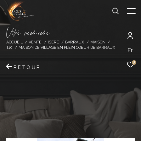
V
o
r
e
r
e
c
e
c
e
ACCUEIL
VENTE
ISERE
BARRAUX
MAISON
T10
MAISON DE VILLAGE EN PLEIN COEUR DE BARRAUX
Fr
0
RETOUR