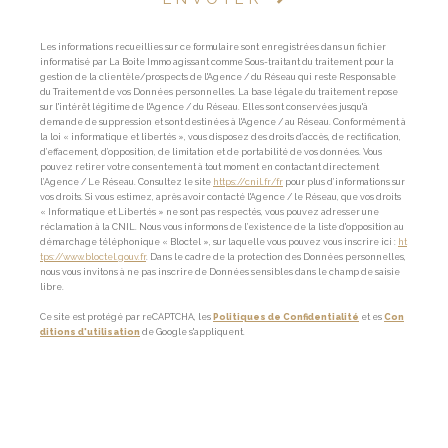
Les informations recueillies sur ce formulaire sont enregistrées dans un fichier
informatisé par La Boite Immo agissant comme Sous-traitant du traitement pour la
gestion de la clientèle/prospects de l'Agence / du Réseau qui reste Responsable
du Traitement de vos Données personnelles. La base légale du traitement repose
sur l'intérêt légitime de l'Agence / du Réseau. Elles sont conservées jusqu'à
demande de suppression et sont destinées à l'Agence / au Réseau. Conformément à
la loi « informatique et libertés », vous disposez des droits d’accès, de rectification,
d’effacement, d’opposition, de limitation et de portabilité de vos données. Vous
pouvez retirer votre consentement à tout moment en contactant directement
l’Agence / Le Réseau. Consultez le site
https://cnil.fr/fr
pour plus d’informations sur
vos droits. Si vous estimez, après avoir contacté l'Agence / le Réseau, que vos droits
« Informatique et Libertés » ne sont pas respectés, vous pouvez adresser une
réclamation à la CNIL. Nous vous informons de l’existence de la liste d'opposition au
démarchage téléphonique « Bloctel », sur laquelle vous pouvez vous inscrire ici :
ht
tps://www.bloctel.gouv.fr
. Dans le cadre de la protection des Données personnelles,
nous vous invitons à ne pas inscrire de Données sensibles dans le champ de saisie
libre.
Ce site est protégé par reCAPTCHA, les
Politiques de Confidentialité
et es
Con
ditions d'utilisation
de Google s'appliquent.