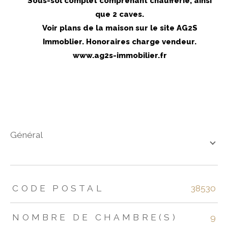
Sous-sol complet comprenant chaufferie, ainsi
que 2 caves.
Voir plans de la maison sur le site AG2S
Immoblier. Honoraires charge vendeur.
www.ag2s-immobilier.fr
général
TRAD_ZEPHYR_Caracteristique
TRAD_ZEPHYR_Valeurs
CODE POSTAL
38530
NOMBRE DE CHAMBRE(S)
9