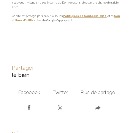
nous vous invitons à ne pas inscrire de Données sensibles dans le champ de saisie
libre.
Ce site est protégé par reCAPTCHA, les
Politiques de Confidentialité
et es
Con
ditions d'utilisation
de Google s'appliquent.
partager
le bien
Facebook
Twitter
Plus de partage