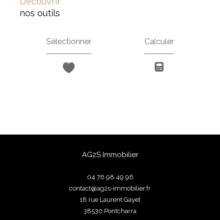
découvrir
nos outils
Sélectionner
Calculer
AG2S Immobilier
04 76 98 49 96
contact@ag2s-immobilier.fr
18 rue Laurent Gayet
38530
pontcharra