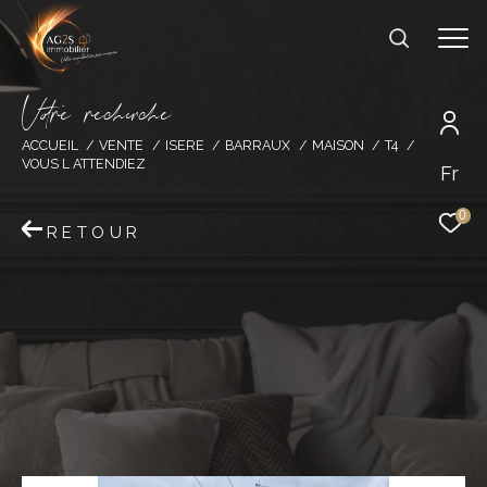
V
o
r
e
r
e
c
e
c
e
ACCUEIL
VENTE
ISERE
BARRAUX
MAISON
T4
VOUS L ATTENDIEZ
Fr
0
RETOUR