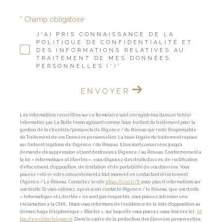
* Champ obligatoire
J'AI PRIS CONNAISSANCE DE LA
POLITIQUE DE CONFIDENTIALITÉ ET
DES INFORMATIONS RELATIVES AU
TRAITEMENT DE MES DONNÉES
PERSONNELLES (*)*
ENVOYER
Les informations recueillies sur ce formulaire sont enregistrées dans un fichier
informatisé par La Boite Immo agissant comme Sous-traitant du traitement pour la
gestion de la clientèle/prospects de l'Agence / du Réseau qui reste Responsable
du Traitement de vos Données personnelles. La base légale du traitement repose
sur l'intérêt légitime de l'Agence / du Réseau. Elles sont conservées jusqu'à
demande de suppression et sont destinées à l'Agence / au Réseau. Conformément à
la loi « informatique et libertés », vous disposez des droits d’accès, de rectification,
d’effacement, d’opposition, de limitation et de portabilité de vos données. Vous
pouvez retirer votre consentement à tout moment en contactant directement
l’Agence / Le Réseau. Consultez le site
https://cnil.fr/fr
pour plus d’informations sur
vos droits. Si vous estimez, après avoir contacté l'Agence / le Réseau, que vos droits
« Informatique et Libertés » ne sont pas respectés, vous pouvez adresser une
réclamation à la CNIL. Nous vous informons de l’existence de la liste d'opposition au
démarchage téléphonique « Bloctel », sur laquelle vous pouvez vous inscrire ici :
ht
tps://www.bloctel.gouv.fr
. Dans le cadre de la protection des Données personnelles,