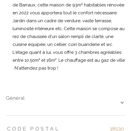
de Barraux, cette maison de 93m² habitables rénovée
en 2022 vous apportera tout le confort nécessaire:
Jardin dans un cadre de verdure, vaste terrasse,
luminosité intérieure etc..Cette maison se compose au
rez de chaussée d'un salon rempli de clarté, une
cuisine équipée, un cellier, coin buanderie et wc.
L'étage quant à lui, vous offre 3 chambres agréables
entre 10.50m² et 16m². Le chauffage est au gaz de ville
. N'attendez pas trop !
général
TRAD_ZEPHYR_Caracteristique
TRAD_ZEPHYR_Valeurs
CODE POSTAL
38530