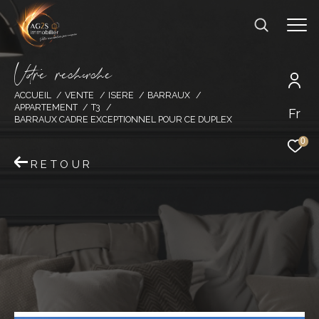
V
o
r
e
r
e
c
e
c
e
ACCUEIL
VENTE
ISERE
BARRAUX
APPARTEMENT
T3
Fr
BARRAUX CADRE EXCEPTIONNEL POUR CE DUPLEX
0
RETOUR