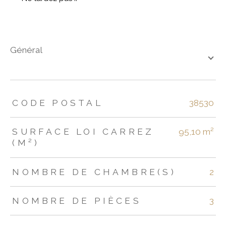
général
TRAD_ZEPHYR_Caracteristique
TRAD_ZEPHYR_Valeurs
CODE POSTAL
38530
SURFACE LOI CARREZ
95,10 m²
(M²)
NOMBRE DE CHAMBRE(S)
2
NOMBRE DE PIÈCES
3