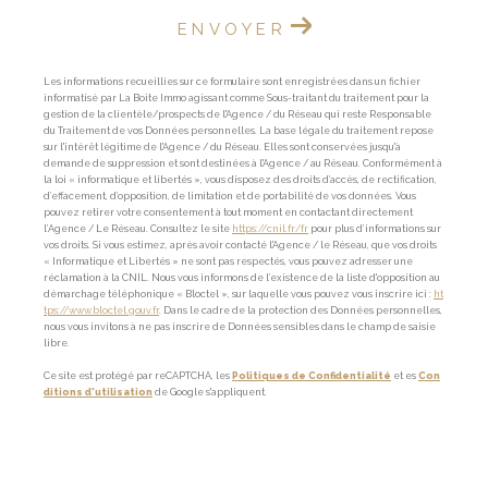
ENVOYER
Les informations recueillies sur ce formulaire sont enregistrées dans un fichier
informatisé par La Boite Immo agissant comme Sous-traitant du traitement pour la
gestion de la clientèle/prospects de l'Agence / du Réseau qui reste Responsable
du Traitement de vos Données personnelles. La base légale du traitement repose
sur l'intérêt légitime de l'Agence / du Réseau. Elles sont conservées jusqu'à
demande de suppression et sont destinées à l'Agence / au Réseau. Conformément à
la loi « informatique et libertés », vous disposez des droits d’accès, de rectification,
d’effacement, d’opposition, de limitation et de portabilité de vos données. Vous
pouvez retirer votre consentement à tout moment en contactant directement
l’Agence / Le Réseau. Consultez le site
https://cnil.fr/fr
pour plus d’informations sur
vos droits. Si vous estimez, après avoir contacté l'Agence / le Réseau, que vos droits
« Informatique et Libertés » ne sont pas respectés, vous pouvez adresser une
réclamation à la CNIL. Nous vous informons de l’existence de la liste d'opposition au
démarchage téléphonique « Bloctel », sur laquelle vous pouvez vous inscrire ici :
ht
tps://www.bloctel.gouv.fr
. Dans le cadre de la protection des Données personnelles,
nous vous invitons à ne pas inscrire de Données sensibles dans le champ de saisie
libre.
Ce site est protégé par reCAPTCHA, les
Politiques de Confidentialité
et es
Con
ditions d'utilisation
de Google s'appliquent.