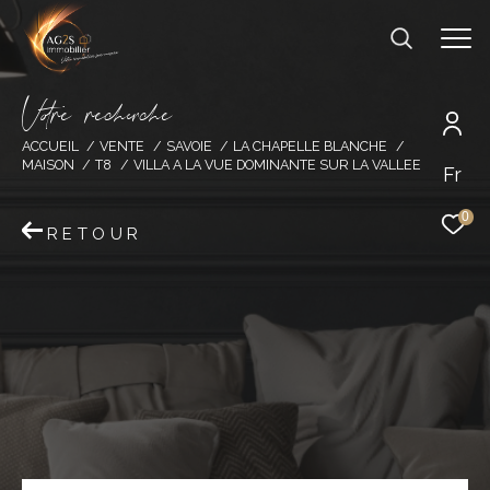
V
o
r
e
r
e
c
e
c
e
ACCUEIL
VENTE
SAVOIE
LA CHAPELLE BLANCHE
MAISON
T8
VILLA A LA VUE DOMINANTE SUR LA VALLEE
Fr
0
RETOUR