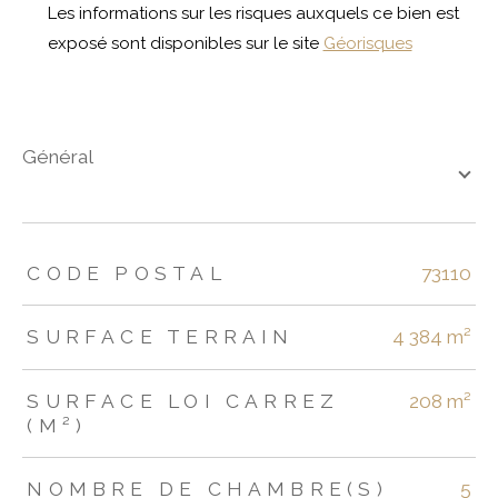
Les informations sur les risques auxquels ce bien est
exposé sont disponibles sur le site
Géorisques
général
TRAD_ZEPHYR_Caracteristique
TRAD_ZEPHYR_Valeurs
CODE POSTAL
73110
SURFACE TERRAIN
4 384 m²
SURFACE LOI CARREZ
208 m²
(M²)
NOMBRE DE CHAMBRE(S)
5