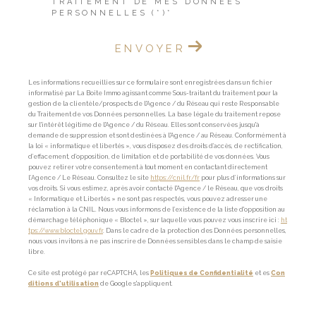
TRAITEMENT DE MES DONNÉES
PERSONNELLES (*)*
ENVOYER
Les informations recueillies sur ce formulaire sont enregistrées dans un fichier
informatisé par La Boite Immo agissant comme Sous-traitant du traitement pour la
gestion de la clientèle/prospects de l'Agence / du Réseau qui reste Responsable
du Traitement de vos Données personnelles. La base légale du traitement repose
sur l'intérêt légitime de l'Agence / du Réseau. Elles sont conservées jusqu'à
demande de suppression et sont destinées à l'Agence / au Réseau. Conformément à
la loi « informatique et libertés », vous disposez des droits d’accès, de rectification,
d’effacement, d’opposition, de limitation et de portabilité de vos données. Vous
pouvez retirer votre consentement à tout moment en contactant directement
l’Agence / Le Réseau. Consultez le site
https://cnil.fr/fr
pour plus d’informations sur
vos droits. Si vous estimez, après avoir contacté l'Agence / le Réseau, que vos droits
« Informatique et Libertés » ne sont pas respectés, vous pouvez adresser une
réclamation à la CNIL. Nous vous informons de l’existence de la liste d'opposition au
démarchage téléphonique « Bloctel », sur laquelle vous pouvez vous inscrire ici :
ht
tps://www.bloctel.gouv.fr
. Dans le cadre de la protection des Données personnelles,
nous vous invitons à ne pas inscrire de Données sensibles dans le champ de saisie
libre.
Ce site est protégé par reCAPTCHA, les
Politiques de Confidentialité
et es
Con
ditions d'utilisation
de Google s'appliquent.