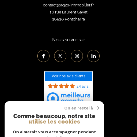
contact@ag2s-immobilier.fr
18 rue Laurent Gayet
38530
pontcharra
Nous suivre sur
Voir nos avis clients
24 avis
On en reste là
Comme beaucoup, notre site
Adhérents
utilise les cookies
On aimerait vous accompagner pendant