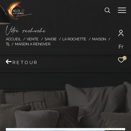
V
o
r
e
r
e
c
e
c
e
ACCUEIL
VENTE
SAVOIE
LA ROCHETTE
MAISON
T5
MAISON A RENOVER
Fr
0
RETOUR