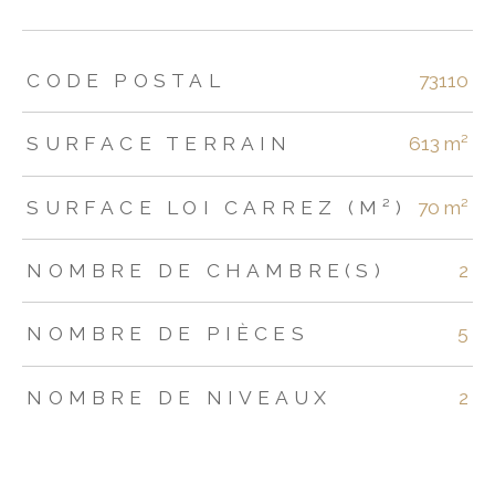
TRAD_ZEPHYR_Caracteristique
TRAD_ZEPHYR_Valeurs
CODE POSTAL
73110
SURFACE TERRAIN
613 m²
SURFACE LOI CARREZ (M²)
70 m²
NOMBRE DE CHAMBRE(S)
2
NOMBRE DE PIÈCES
5
NOMBRE DE NIVEAUX
2