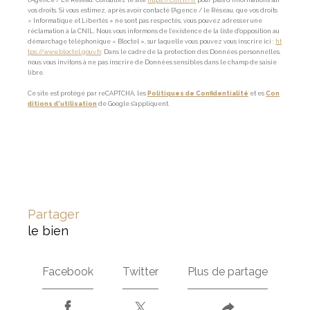
l’Agence / Le Réseau. Consultez le site
https://cnil.fr/fr
pour plus d’informations sur
vos droits. Si vous estimez, après avoir contacté l'Agence / le Réseau, que vos droits
« Informatique et Libertés » ne sont pas respectés, vous pouvez adresser une
réclamation à la CNIL. Nous vous informons de l’existence de la liste d'opposition au
démarchage téléphonique « Bloctel », sur laquelle vous pouvez vous inscrire ici :
ht
tps://www.bloctel.gouv.fr
. Dans le cadre de la protection des Données personnelles,
nous vous invitons à ne pas inscrire de Données sensibles dans le champ de saisie
libre.
Ce site est protégé par reCAPTCHA, les
Politiques de Confidentialité
et es
Con
ditions d'utilisation
de Google s'appliquent.
partager
le bien
Facebook
Twitter
Plus de partage