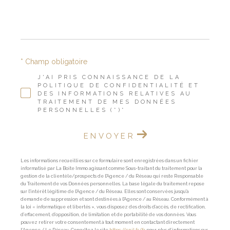
*
* Champ obligatoire
J'AI PRIS CONNAISSANCE DE LA
POLITIQUE DE CONFIDENTIALITÉ ET
DES INFORMATIONS RELATIVES AU
TRAITEMENT DE MES DONNÉES
PERSONNELLES (*)*
ENVOYER
Les informations recueillies sur ce formulaire sont enregistrées dans un fichier
informatisé par La Boite Immo agissant comme Sous-traitant du traitement pour la
gestion de la clientèle/prospects de l'Agence / du Réseau qui reste Responsable
du Traitement de vos Données personnelles. La base légale du traitement repose
sur l'intérêt légitime de l'Agence / du Réseau. Elles sont conservées jusqu'à
demande de suppression et sont destinées à l'Agence / au Réseau. Conformément à
la loi « informatique et libertés », vous disposez des droits d’accès, de rectification,
d’effacement, d’opposition, de limitation et de portabilité de vos données. Vous
pouvez retirer votre consentement à tout moment en contactant directement