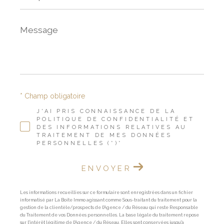
Message
*
* Champ obligatoire
J'AI PRIS CONNAISSANCE DE LA
POLITIQUE DE CONFIDENTIALITÉ ET
DES INFORMATIONS RELATIVES AU
TRAITEMENT DE MES DONNÉES
PERSONNELLES (*)*
ENVOYER
Les informations recueillies sur ce formulaire sont enregistrées dans un fichier
informatisé par La Boite Immo agissant comme Sous-traitant du traitement pour la
gestion de la clientèle/prospects de l'Agence / du Réseau qui reste Responsable
du Traitement de vos Données personnelles. La base légale du traitement repose
sur l'intérêt légitime de l'Agence / du Réseau. Elles sont conservées jusqu'à