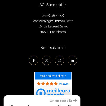
AG2S Immobilier
04 76 98 49 96
contact@ag2s-immobilier.fr
18 rue Laurent Gayet
38530
pontcharra
Nous suivre sur
Voir nos avis clients
24 avis
On en reste là