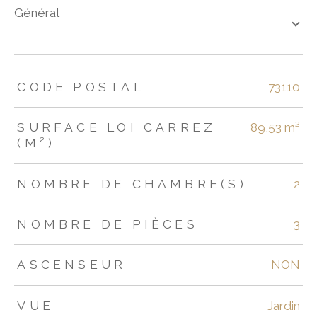
général
TRAD_ZEPHYR_Caracteristique
TRAD_ZEPHYR_Valeurs
CODE POSTAL
73110
SURFACE LOI CARREZ
89,53 m²
(M²)
NOMBRE DE CHAMBRE(S)
2
NOMBRE DE PIÈCES
3
ASCENSEUR
NON
VUE
Jardin