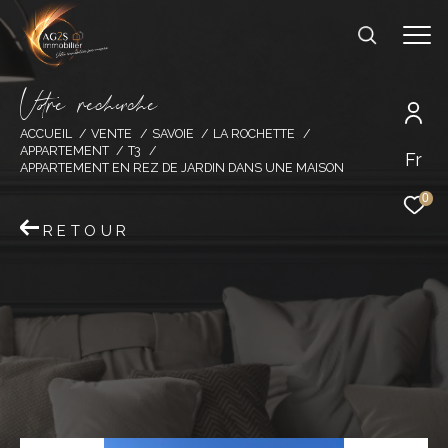
V
o
r
e
r
e
c
e
c
e
ACCUEIL
VENTE
SAVOIE
LA ROCHETTE
APPARTEMENT
T3
Fr
APPARTEMENT EN REZ DE JARDIN DANS UNE MAISON
0
RETOUR