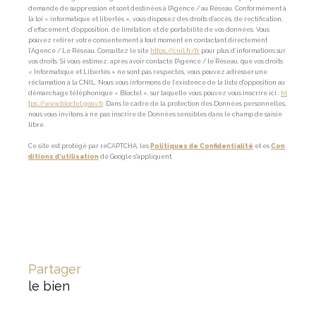
demande de suppression et sont destinées à l'Agence / au Réseau. Conformément à
la loi « informatique et libertés », vous disposez des droits d’accès, de rectification,
d’effacement, d’opposition, de limitation et de portabilité de vos données. Vous
pouvez retirer votre consentement à tout moment en contactant directement
l’Agence / Le Réseau. Consultez le site
https://cnil.fr/fr
pour plus d’informations sur
vos droits. Si vous estimez, après avoir contacté l'Agence / le Réseau, que vos droits
« Informatique et Libertés » ne sont pas respectés, vous pouvez adresser une
réclamation à la CNIL. Nous vous informons de l’existence de la liste d'opposition au
démarchage téléphonique « Bloctel », sur laquelle vous pouvez vous inscrire ici :
ht
tps://www.bloctel.gouv.fr
. Dans le cadre de la protection des Données personnelles,
nous vous invitons à ne pas inscrire de Données sensibles dans le champ de saisie
libre.
Ce site est protégé par reCAPTCHA, les
Politiques de Confidentialité
et es
Con
ditions d'utilisation
de Google s'appliquent.
partager
le bien