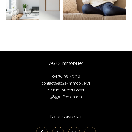
FILTRER PAR
Coups De Coeur
Exclusivités
Nouveautés
RECHERCHER
AG2S Immobilier
04 76 98 49 96
contact@ag2s-immobilier.fr
18 rue Laurent Gayet
38530
pontcharra
Nous suivre sur