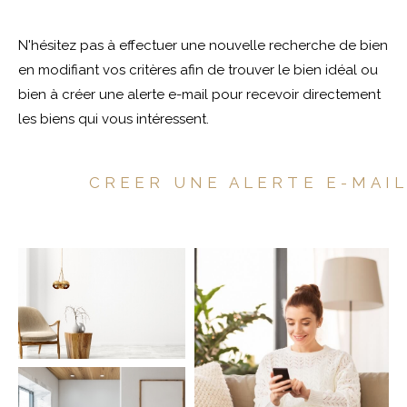
Pièces
N'hésitez pas à effectuer une nouvelle recherche de bien
en modifiant vos critères afin de trouver le bien idéal ou
1
2
3
4
5
bien à créer une alerte e-mail pour recevoir directement
les biens qui vous intéressent.
Localisation
CREER UNE ALERTE E-MAI
Surface
CRITÈRES
SUPPLÉMENTAIRES
Parking
Terrasse
Piscine