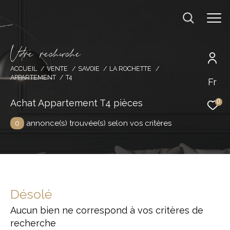
V
o
r
e
r
e
c
e
c
e
ACCUEIL
VENTE
SAVOIE
LA ROCHETTE
APPARTEMENT
T4
Fr
Effectuer une recherche
et trouver le bien qui correspond à vos
Achat Appartement T4 pièces
0
critères
0
annonce(s) trouvée(s) selon vos critères
Type d'offre
Acheter
Type de bien
Désolé
Type de bien
Aucun bien ne correspond à vos critères de
Budget
recherche