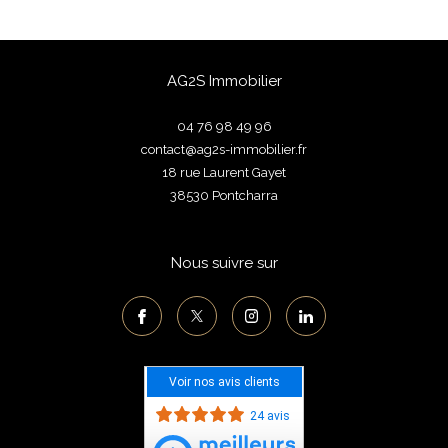
AG2S Immobilier
04 76 98 49 96
contact@ag2s-immobilier.fr
18 rue Laurent Gayet
38530
pontcharra
Nous suivre sur
Voir nos avis clients
24 avis