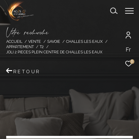
V
o
r
e
r
e
c
e
c
e
ACCUEIL
VENTE
SAVOIE
CHALLES LES EAUX
APPARTEMENT
T2
Fr
JOLI 2 PIECES PLEIN CENTRE DE CHALLES LES EAUX
0
RETOUR