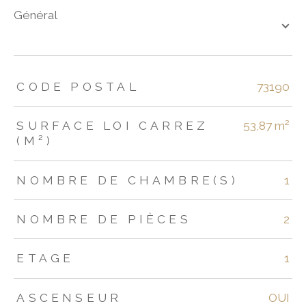
général
TRAD_ZEPHYR_Caracteristique
TRAD_ZEPHYR_Valeurs
CODE POSTAL
73190
SURFACE LOI CARREZ
53,87 m²
(M²)
NOMBRE DE CHAMBRE(S)
1
NOMBRE DE PIÈCES
2
ETAGE
1
ASCENSEUR
OUI