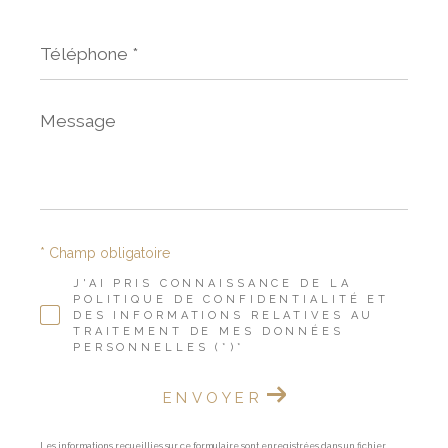
Téléphone
*
Message
*
* Champ obligatoire
J'AI PRIS CONNAISSANCE DE LA
POLITIQUE DE CONFIDENTIALITÉ ET
DES INFORMATIONS RELATIVES AU
TRAITEMENT DE MES DONNÉES
PERSONNELLES (*)*
ENVOYER
Les informations recueillies sur ce formulaire sont enregistrées dans un fichier