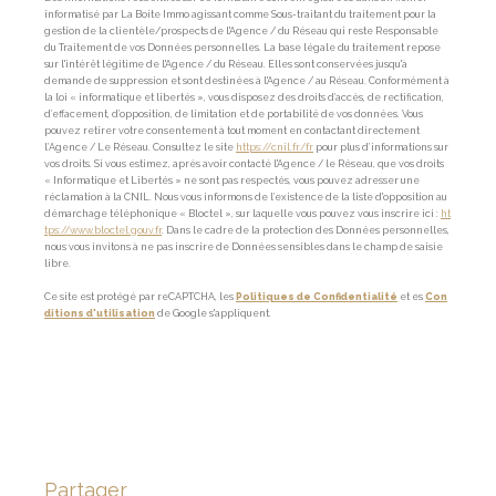
informatisé par La Boite Immo agissant comme Sous-traitant du traitement pour la
gestion de la clientèle/prospects de l'Agence / du Réseau qui reste Responsable
du Traitement de vos Données personnelles. La base légale du traitement repose
sur l'intérêt légitime de l'Agence / du Réseau. Elles sont conservées jusqu'à
demande de suppression et sont destinées à l'Agence / au Réseau. Conformément à
la loi « informatique et libertés », vous disposez des droits d’accès, de rectification,
d’effacement, d’opposition, de limitation et de portabilité de vos données. Vous
pouvez retirer votre consentement à tout moment en contactant directement
l’Agence / Le Réseau. Consultez le site
https://cnil.fr/fr
pour plus d’informations sur
vos droits. Si vous estimez, après avoir contacté l'Agence / le Réseau, que vos droits
« Informatique et Libertés » ne sont pas respectés, vous pouvez adresser une
réclamation à la CNIL. Nous vous informons de l’existence de la liste d'opposition au
démarchage téléphonique « Bloctel », sur laquelle vous pouvez vous inscrire ici :
ht
tps://www.bloctel.gouv.fr
. Dans le cadre de la protection des Données personnelles,
nous vous invitons à ne pas inscrire de Données sensibles dans le champ de saisie
libre.
Ce site est protégé par reCAPTCHA, les
Politiques de Confidentialité
et es
Con
ditions d'utilisation
de Google s'appliquent.
partager