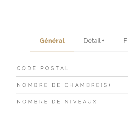
Général
Détail +
F
TRAD_ZEPHYR_Caracteristique
TRAD_ZEPHYR_Valeur
CODE POSTAL
NOMBRE DE CHAMBRE(S)
NOMBRE DE NIVEAUX