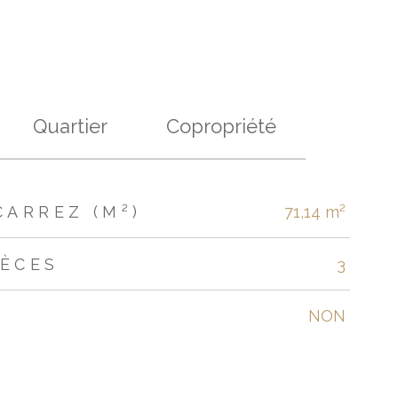
Quartier
Copropriété
CARREZ (M²)
71,14 m²
IÈCES
3
NON