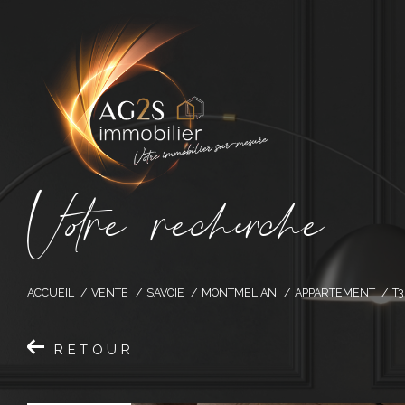
V
o
r
e
r
e
c
e
c
e
ACCUEIL
VENTE
SAVOIE
MONTMELIAN
APPARTEMENT
T3
RETOUR