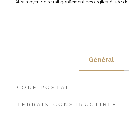
Aléa moyen de retrait gonflement des argiles: étude de s
Général
TRAD_ZEPHYR_Caracteristique
TRAD_ZEPHYR_Valeur
CODE POSTAL
TERRAIN CONSTRUCTIBLE