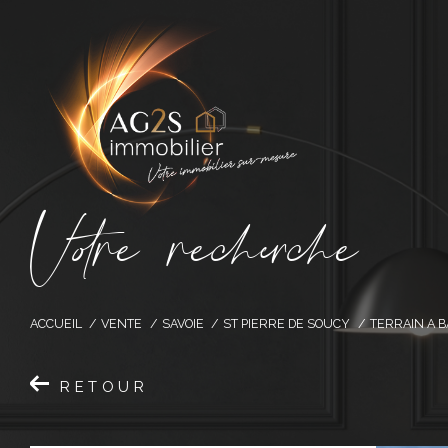
V
o
r
e
r
e
c
e
c
e
ACCUEIL
VENTE
SAVOIE
ST PIERRE DE SOUCY
TERRAIN A B
RETOUR