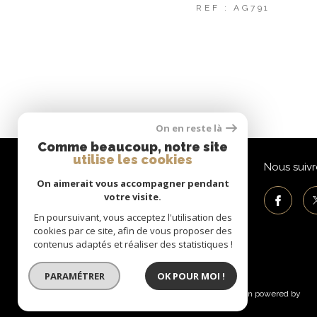
REF : AG791
On en reste là
Comme beaucoup, notre site
utilise les cookies
AG2S Immobilier
Nous suivr
On aimerait vous accompagner pendant
votre visite.
04 76 98 49 96
contact@ag2s-immobilier.fr
En poursuivant, vous acceptez l'utilisation des
cookies par ce site, afin de vous proposer des
18 rue Laurent Gayet
contenus adaptés et réaliser des statistiques !
38530
pontcharra
PARAMÉTRER
OK POUR MOI !
© 2026 | Tous droits réservés | Traduction powered by
Google |