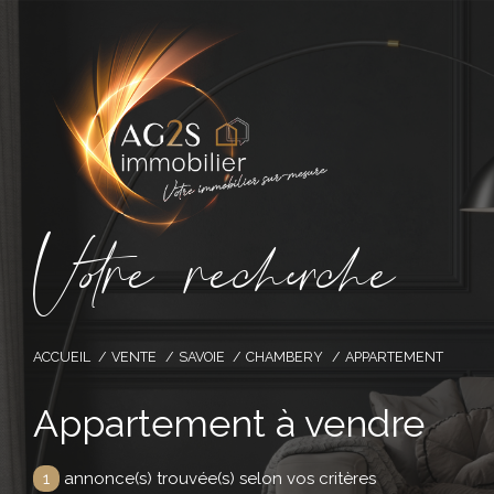
V
o
r
e
r
e
c
e
c
e
ACCUEIL
VENTE
SAVOIE
CHAMBERY
APPARTEMENT
Appartement à vendre
1
annonce(s) trouvée(s) selon vos critères