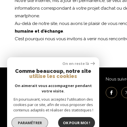
Notre site internet, mis à jour en permanence, se veut a
informations correspondant à votre projet d’achat ou de v
smartphone.
Au-delà de notre site, nous avons le plaisir de vous r
humaine et d’échange
.
C’est pourquoi nous vous invitons à venir nous rencontre
On en reste là
Comme beaucoup, notre site
utilise les cookies
AG2S Immobilier
Nous suivr
On aimerait vous accompagner pendant
votre visite.
04 76 98 49 96
contact@ag2s-immobilier.fr
En poursuivant, vous acceptez l'utilisation des
cookies par ce site, afin de vous proposer des
18 rue Laurent Gayet
contenus adaptés et réaliser des statistiques !
38530
pontcharra
PARAMÉTRER
OK POUR MOI !